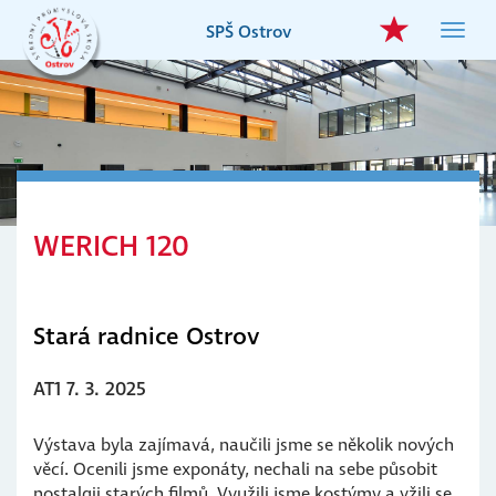
Přejít
SPŠ Ostrov
Toggl
k
navig
hlavnímu
obsahu
WERICH 120
Stará radnice Ostrov
AT1 7. 3. 2025
Výstava byla zajímavá, naučili jsme se několik nových
věcí. Ocenili jsme exponáty, nechali na sebe působit
nostalgii starých filmů. Využili jsme kostýmy a vžili se