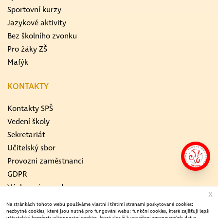
Sportovní kurzy
Jazykové aktivity
Bez školního zvonku
Pro žáky ZŠ
Mafýk
KONTAKTY
Kontakty SPŠ
Vedení školy
Sekretariát
Učitelský sbor
Provozní zaměstnanci
GDPR
Výchovný poradce
X
Školní metodik prevence
Na stránkách tohoto webu používáme vlastní i třetími stranami poskytované cookies:
nezbytné cookies, které jsou nutné pro fungování webu; funkční cookies, které zajišťují lepší
ICT koordinátor
uživatelský komfort; výkonnostní cookies, které slouží k vytváření agregovaných dat o