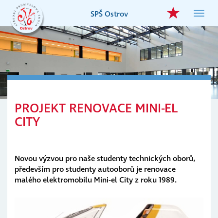
Přejít
SPŠ Ostrov
Toggl
k
navig
hlavnímu
obsahu
PROJEKT RENOVACE MINI-EL
CITY
Novou výzvou pro naše studenty technických oborů,
především pro studenty autooborů je renovace
malého elektromobilu Mini-el City z roku 1989.