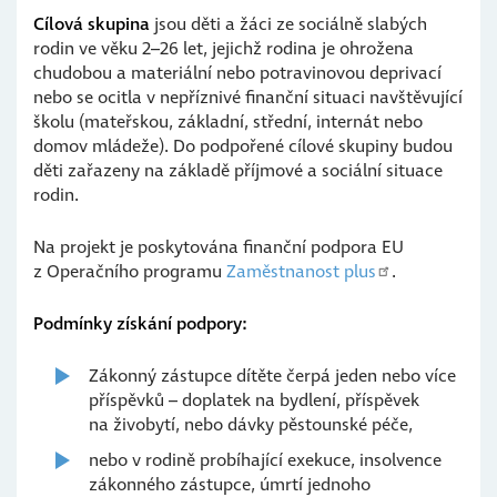
Cílová skupina
jsou děti a žáci ze sociálně slabých
rodin ve věku 2–26 let, jejichž rodina je ohrožena
chudobou a materiální nebo potravinovou deprivací
nebo se ocitla v nepříznivé finanční situaci navštěvující
školu (mateřskou, základní, střední, internát nebo
domov mládeže). Do podpořené cílové skupiny budou
děti zařazeny na základě příjmové a sociální situace
rodin.
Na projekt je poskytována finanční podpora EU
z Operačního programu
Zaměstnanost plus
.
Podmínky získání podpory:
Zákonný zástupce dítěte čerpá jeden nebo více
příspěvků – doplatek na bydlení, příspěvek
na živobytí, nebo dávky pěstounské péče,
nebo v rodině probíhající exekuce, insolvence
zákonného zástupce, úmrtí jednoho