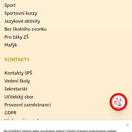
Sport
Sportovní kurzy
Jazykové aktivity
Bez školního zvonku
Pro žáky ZŠ
Mafýk
KONTAKTY
Kontakty SPŠ
Vedení školy
Sekretariát
Učitelský sbor
Provozní zaměstnanci
GDPR
Výchovný poradce
X
Školní metodik prevence
Na stránkách tohoto webu používáme vlastní i třetími stranami poskytované cookies: