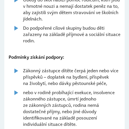
Obědy do škol nabízí pomoc rodičům, kteří jsou
v hmotné nouzi a nemají dostatek peněz na to,
aby zajistili svým dětem stravování ve školních
jídelnách.
Do podpořené cílové skupiny budou děti
zařazeny na základě příjmové a sociální situace
rodin.
Podmínky získání podpory:
Zákonný zástupce dítěte čerpá jeden nebo více
příspěvků – doplatek na bydlení, příspěvek
na živobytí, nebo dávky pěstounské péče,
nebo v rodině probíhající exekuce, insolvence
zákonného zástupce, úmrtí jednoho
ze zákonných zástupců, rodina nemá
dostatečné příjmy, nebo jiné důvody
identifikované na základě posouzení
individuální situace dítěte.