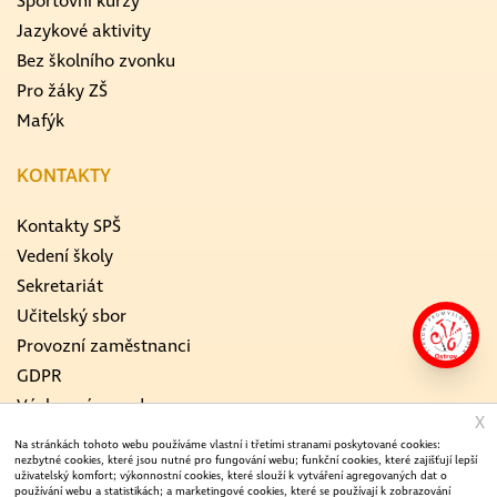
Sportovní kurzy
Jazykové aktivity
Bez školního zvonku
Pro žáky ZŠ
Mafýk
KONTAKTY
Kontakty SPŠ
Vedení školy
Sekretariát
Učitelský sbor
Provozní zaměstnanci
GDPR
Výchovný poradce
X
Školní metodik prevence
Na stránkách tohoto webu používáme vlastní i třetími stranami poskytované cookies:
nezbytné cookies, které jsou nutné pro fungování webu; funkční cookies, které zajišťují lepší
ICT koordinátor
uživatelský komfort; výkonnostní cookies, které slouží k vytváření agregovaných dat o
Koordinátor EVVO
používání webu a statistikách; a marketingové cookies, které se používají k zobrazování