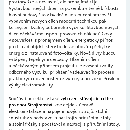
prostory škola nevlastní, ale pronajímá si je.
Výstavbou nových dílen na pozemku v těsné blízkosti
hlavní budovy školy by došlo ke sloučení pracovišť,
vybavením nových dílen moderní technikou pak
ke zvýšení kvality odborného výcviku. Stavbou nových
dílen očekáváme úsporu provozních nákladů školy
v souvislosti s pronájmem dílen, energetický přínos
pro hlavní objekt, který bude zásobován přebytky
energie z instalované fotovoltaiky. Nové dílny budou
vytápěny tepelnými čerpadly. Hlavním cílem
a očekávaným přínosem projektu je zvýšení kvality
odborného výcviku, přiblížení vzdělávacího procesu
praktickým dovednostem z výroby a provozu. Posílení
výuky elektromobility.
Součástí projektu je také
vybavení stávajících dílen
pro obor Strojírenství
, kde dojde k úpravě
elektroinstalace a napojení nových strojů: stolní
soustruhy s podstavci a nástroji s příručními stoly
a stolní frézky s podstavci a nástroji s příručními stoly.