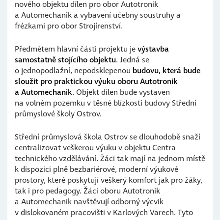
nového objektu dílen pro obor Autotronik
a Automechanik a vybavení učebny soustruhy a
frézkami pro obor Strojírenství.
Předmětem hlavní části projektu je
výstavba
samostatně stojícího objektu
. Jedná se
o jednopodlažní, nepodsklepenou
budovu, která bude
sloužit pro praktickou výuku oboru Autotronik
a Automechanik
. Objekt dílen bude vystaven
na volném pozemku v těsné blízkosti budovy Střední
průmyslové školy Ostrov.
Střední průmyslová škola Ostrov se dlouhodobě snaží
centralizovat veškerou výuku v objektu Centra
technického vzdělávání. Žáci tak mají na jednom místě
k dispozici plně bezbariérové, moderní výukové
prostory, které poskytují veškerý komfort jak pro žáky,
tak i pro pedagogy. Žáci oboru Autotronik
a Automechanik navštěvují odborný výcvik
v dislokovaném pracovišti v Karlových Varech. Tyto