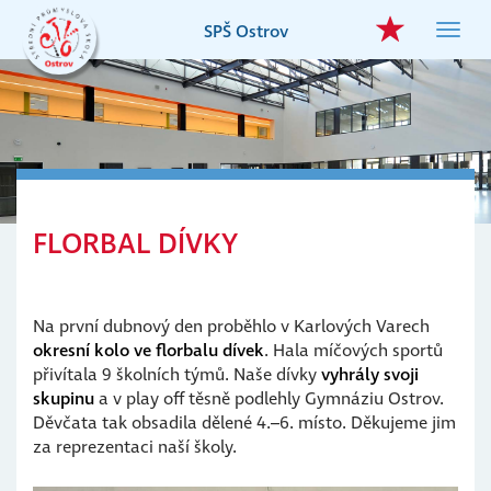
Přejít
SPŠ Ostrov
Toggl
k
navig
hlavnímu
obsahu
FLORBAL DÍVKY
Na první dubnový den proběhlo v Karlových Varech
okresní kolo ve florbalu dívek
. Hala míčových sportů
přivítala 9 školních týmů. Naše dívky
vyhrály svoji
skupinu
a v play off těsně podlehly Gymnáziu Ostrov.
Děvčata tak obsadila dělené 4.–6. místo. Děkujeme jim
za reprezentaci naší školy.