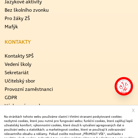
Jazykové aktivity
Bez školního zvonku
Pro žáky ZŠ
Mafýk
KONTAKTY
Kontakty SPŠ
Vedení školy
Sekretariát
Učitelský sbor
Provozní zaměstnanci
GDPR
Výchovný poradce
X
Školní metodik prevence
Na stránkách tohoto webu používáme vlastní i třetími stranami poskytované cookies:
nezbytné cookies, které jsou nutné pro fungování webu; funkční cookies, které zajišťují lepší
ICT koordinátor
uživatelský komfort; výkonnostní cookies, které slouží k vytváření agregovaných dat o
používání webu a statistikách; a marketingové cookies, které se používají k zobrazování
Koordinátor EVVO
relevantního obsahu a reklamy. Pokud zvolíte možnost „PŘIJMOUT VŠE“, souhlasíte s