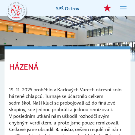
Přejít
SPŠ Ostrov
Toggl
k
navig
hlavnímu
obsahu
HÁZENÁ
19. 11. 2025 proběhlo v Karlových Varech okresní kolo
házené chlapců. Turnaje se účastnilo celkem
sedm škol. Naši kluci se probojovali až do finálové
skupiny, kde jednou prohráli a jednou remizovali.
V posledním utkání nám uškodil rozhodčí svým
chybným verdiktem, a proto jsme pouze remizovali.
Celkově jsme obsadili
3. místo
, ovšem regulérně nám