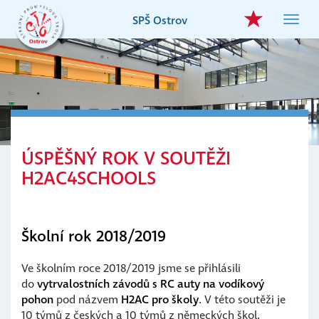
Přejít
SPŠ Ostrov
Toggl
k
navig
hlavnímu
obsahu
ÚSPĚŠNÝ ROK V SOUTĚŽI
H2AC4SCHOOLS
Školní rok 2018/2019
Ve školním roce 2018/2019 jsme se přihlásili
do
vytrvalostních závodů s RC auty na vodíkový
pohon
pod názvem
H2AC pro školy
. V této soutěži je
10 týmů z českých a 10 týmů z německých škol.