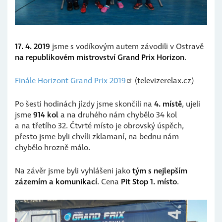
17. 4. 2019
jsme s vodíkovým autem závodili v Ostravě
na republikovém mistrovství Grand Prix Horizon
.
Finále Horizont Grand Prix 2019
(televizerelax.cz)
Po šesti hodinách jízdy jsme skončili na
4. místě
, ujeli
jsme
914 kol
a na druhého nám chybělo 34 kol
a na třetího 32. Čtvrté místo je obrovský úspěch,
přesto jsme byli chvíli zklamaní, na bednu nám
chybělo hrozně málo.
Na závěr jsme byli vyhlášeni jako
tým s nejlepším
zázemím a komunikací
. Cena
Pit Stop 1. místo
.