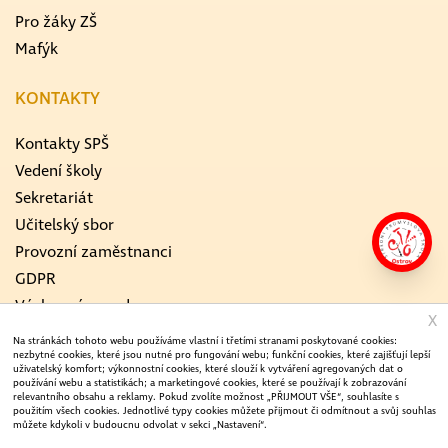
Pro žáky ZŠ
Mafýk
KONTAKTY
Kontakty SPŠ
Vedení školy
Sekretariát
Učitelský sbor
Provozní zaměstnanci
GDPR
Výchovný poradce
X
Školní metodik prevence
Na stránkách tohoto webu používáme vlastní i třetími stranami poskytované cookies:
nezbytné cookies, které jsou nutné pro fungování webu; funkční cookies, které zajišťují lepší
ICT koordinátor
uživatelský komfort; výkonnostní cookies, které slouží k vytváření agregovaných dat o
používání webu a statistikách; a marketingové cookies, které se používají k zobrazování
Koordinátor EVVO
relevantního obsahu a reklamy. Pokud zvolíte možnost „PŘIJMOUT VŠE“, souhlasíte s
Středisko odborného výcviku
použitím všech cookies. Jednotlivé typy cookies můžete přijmout či odmítnout a svůj souhlas
můžete kdykoli v budoucnu odvolat v sekci „Nastavení“.
Dokumentace