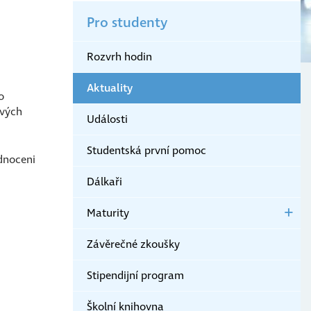
O
Pro studenty
škole
Rozvrh hodin
Aktuality
o
ivých
Události
Studentská první pomoc
dnoceni
Dálkaři
Maturity
Závěrečné zkoušky
Stipendijní program
Školní knihovna