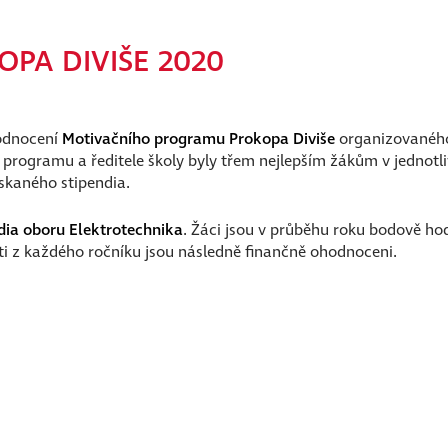
PA DIVIŠE 2020
hodnocení
Motivačního programu Prokopa Diviše
organizovanéh
 programu a ředitele školy byly třem nejlepším žákům v jednotl
ískaného stipendia.
udia oboru Elektrotechnika
. Žáci jsou v průběhu roku bodově ho
enti z každého ročníku jsou následně finančně ohodnoceni.