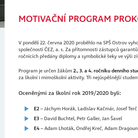
MOTIVAČNÍ PROGRAM PROKO
V pondělí 22. června 2020 proběhlo na SPŠ Ostrov vy
společností ČEZ, a. s. Za přítomnosti zástupců garantů
ročnících předány diplomy a symbolické šeky ve výši z
Program je určen žákům
2., 3. a 4. ročníku denního st
za školní i mimoškolní aktivity. Tři nejúspěšnější stud
Oceněnými za školní rok 2019/2020 byli:
E2
– Jáchym Horák, Ladislav Kačmár, Josef Terč
E3
– David Buchtel, Petr Galler, Jan Šavel
E4
– Adam Lhoták, Ondřej Kreč, Adam Dragoun