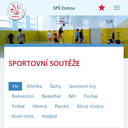
Přejít
SPŠ Ostrov
Toggl
k
navig
hlavnímu
obsahu
SPORTOVNÍ SOUTĚŽE
Vše
Atletika
Šachy
Sportovní hry
Badminton
Basketbal
Běh
Florbal
Fotbal
Házená
Plavání
Silový víceboj
Stolní tenis
Volejbal