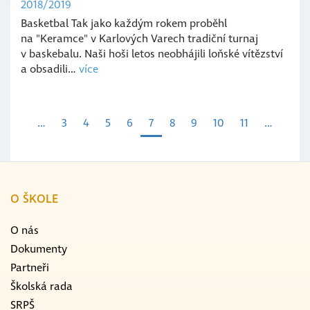
2018/2019
Basketbal Tak jako každým rokem proběhl
na "Keramce" v Karlových Varech tradiční turnaj
v baskebalu. Naši hoši letos neobhájili loňské vítězství
a obsadili…
více
Pagination
…
Page
3
Page
4
Page
5
Page
6
Aktuální
7
Page
8
Page
9
Page
10
Page
11
…
stránka
O ŠKOLE
O nás
Dokumenty
Partneři
Školská rada
SRPŠ