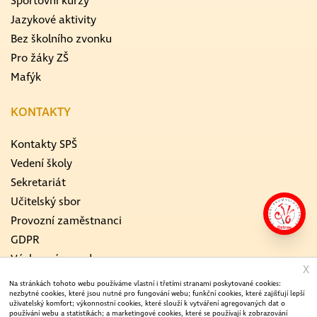
Sportovní kurzy
Jazykové aktivity
Bez školního zvonku
Pro žáky ZŠ
Mafýk
KONTAKTY
Kontakty SPŠ
Vedení školy
Sekretariát
Učitelský sbor
Provozní zaměstnanci
GDPR
Výchovný poradce
X
Školní metodik prevence
Na stránkách tohoto webu používáme vlastní i třetími stranami poskytované cookies:
nezbytné cookies, které jsou nutné pro fungování webu; funkční cookies, které zajišťují lepší
ICT koordinátor
uživatelský komfort; výkonnostní cookies, které slouží k vytváření agregovaných dat o
používání webu a statistikách; a marketingové cookies, které se používají k zobrazování
Koordinátor EVVO