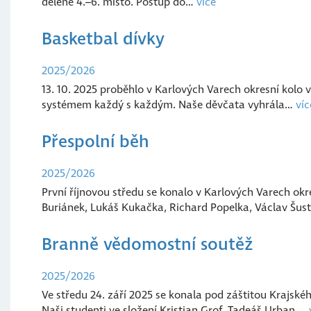
dělené 4.–6. místo. Postup do…
více
Basketbal dívky
2025/2026
13. 10. 2025 proběhlo v Karlových Varech okresní kolo v
systémem každý s každým. Naše děvčata vyhrála…
víc
Přespolní běh
2025/2026
První říjnovou středu se konalo v Karlových Varech okr
Buriánek, Lukáš Kukačka, Richard Popelka, Václav Šus
Branně vědomostní soutěž
2025/2026
Ve středu 24. září 2025 se konala pod záštitou Krajské
Naši studenti ve složení Kristian Grof, Tadeáš Urban,…