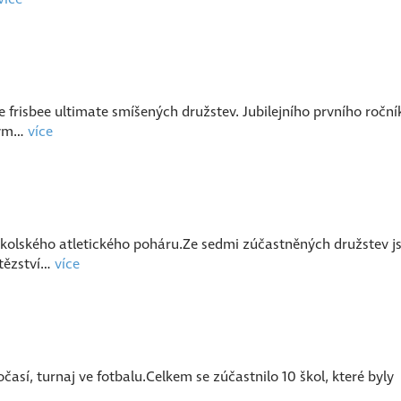
e frisbee ultimate smíšených družstev. Jubilejního prvního roční
ždým…
více
edoškolského atletického poháru.Ze sedmi zúčastněných družstev 
ítězství…
více
časí, turnaj ve fotbalu.Celkem se zúčastnilo 10 škol, které byly