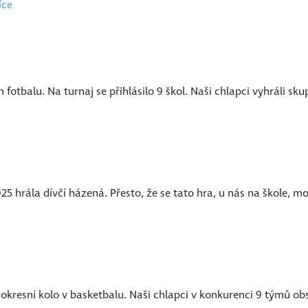
íce
fotbalu. Na turnaj se přihlásilo 9 škol. Naši chlapci vyhráli sku
25 hrála dívčí házená. Přesto, že se tato hra, u nás na škole, m
 okresní kolo v basketbalu. Naši chlapci v konkurenci 9 týmů obs