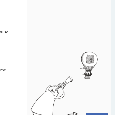
ku se
jsme