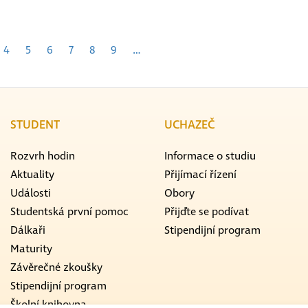
í
e
Page
4
Page
5
Page
6
Page
7
Page
8
Page
9
…
STUDENT
UCHAZEČ
Rozvrh hodin
Informace o studiu
Aktuality
Přijímací řízení
Události
Obory
Studentská první pomoc
Přijďte se podívat
Dálkaři
Stipendijní program
Maturity
Závěrečné zkoušky
Stipendijní program
Školní knihovna