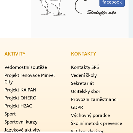
facebook
AKTIVITY
KONTAKTY
Vědomostní soutěže
Kontakty SPŠ
Projekt renovace Mini-el
Vedení školy
City
Sekretariát
Projekt KAIPAN
Učitelský sbor
Projekt QHERO
Provozní zaměstnanci
Projekt H2AC
GDPR
Sport
Výchovný poradce
Sportovní kurzy
Školní metodik prevence
Jazykové aktivity
ICT koordinátor