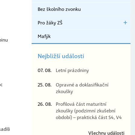
Bez školního zvonku
Pro žáky ZŠ
Mafýk
pinu
Nejbližší události
07. 08.
Letní prázdniny
oc
25. 08.
Opravné a doklasifikační
zkoušky
26. 08.
Profilová část maturitní
zkoušky (podzimní zkušební
období) – praktická část S4, V4
adili
Všechny události