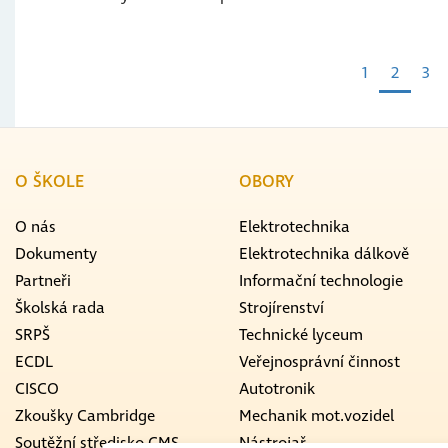
Pagination
Page
1
Aktuáln
2
Pag
3
stránka
O ŠKOLE
OBORY
O nás
Elektrotechnika
Dokumenty
Elektrotechnika dálkově
Partneři
Informační technologie
Školská rada
Strojírenství
SRPŠ
Technické lyceum
ECDL
Veřejnosprávní činnost
CISCO
Autotronik
Zkoušky Cambridge
Mechanik mot.vozidel
Soutěžní středisko CMS
Nástrojař