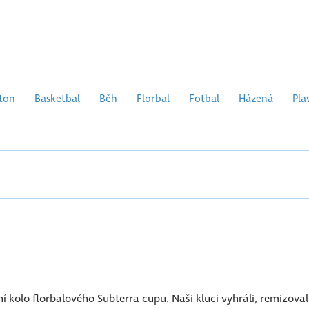
ton
Basketbal
Běh
Florbal
Fotbal
Házená
Pla
ní kolo florbalového Subterra cupu. Naši kluci vyhráli, remizoval