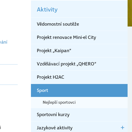
O
Aktivity
škole
Vědomostní soutěže
Projekt renovace Mini-el City
vání
Projekt „Kaipan“
Vzdělávací projekt „QHERO“
Projekt H2AC
Sport
Nejlepší sportovci
Sportovní kurzy
i
Jazykové aktivity